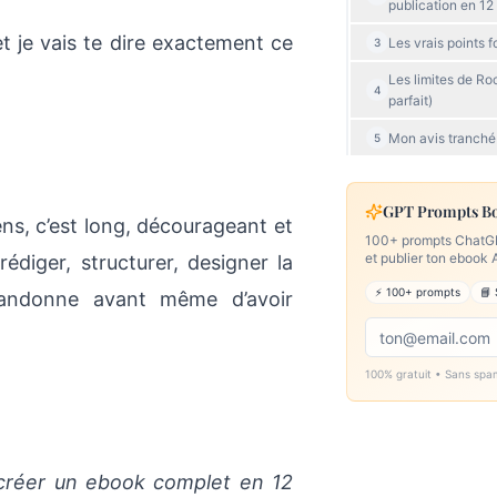
publication en 12
 et je vais te dire exactement ce
Les vrais points 
3
Les limites de Ro
4
parfait)
Mon avis tranché
5
GPT Prompts Box
ns, c’est long, décourageant et
100+ prompts ChatGPT
et publier ton eboo
édiger, structurer, designer la
⚡ 100+ prompts
📘 
bandonne avant même d’avoir
100% gratuit • Sans spa
créer un ebook complet en 12