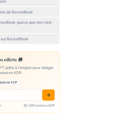
 min
forts de RocketBook
cketBook (parce que rien n’est
 sur RocketBook
 offerte 🎁
 prêts à l'emploi pour rédiger
k Amazon KDP.
Spécial KDP
m
+500 auteurs KDP