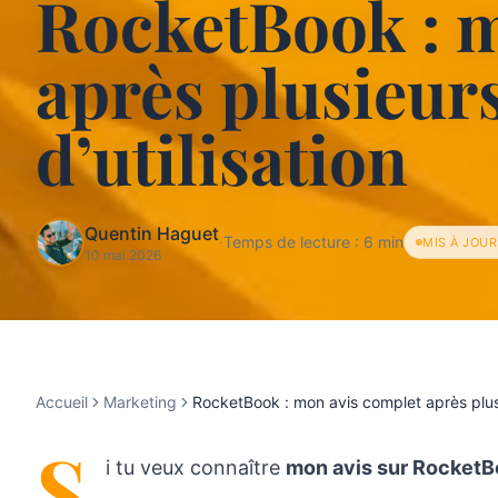
RocketBook : m
après plusieur
d’utilisation
Quentin Haguet
·
Temps de lecture :
6
min
MIS À JOUR
10 mai 2026
Accueil
Marketing
RocketBook : mon avis complet après plusi
S
i tu veux connaître
mon avis sur Rocket