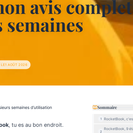
on avis complet
s semaines
 LE
1 AOÛT 2026
Sommaire
eurs semaines d’utilisation
RocketBook, c'est
1
Book
, tu es au bon endroit.
RocketBook, 9 éta
2