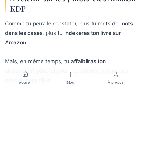
KDP
Comme tu peux le constater, plus tu mets de
mots
dans les cases
, plus tu
indexeras ton livre sur
Amazon
.
Mais, en même temps, tu
affaibliras ton
classement général
pour ces
termes
puisque leur
pouvoir sera dilué
.
Accueil
Blog
À propos
Grâce à cette
expérience
, nous voyons maintenant
que les
auteurs
devraient utiliser une
combinaison
des deux tactiques
en ciblant des
mots ou des
expressions spécifiques
qui correspondent le
mieux à leur
livre
, mais également en réservant