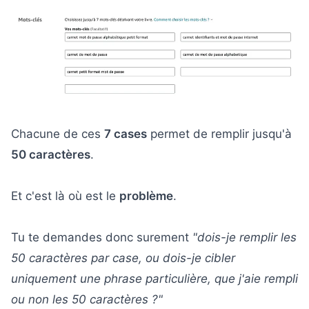
4
valoriser tes catégories
3. Finis de remplir le reste par tes idées de
5
mots clés Amazon KDP
Remplir les 50 caractères indexe-t-il mon
6
livre pour plus demots-clés ?
Chacune de ces
7 cases
permet de remplir jusqu'à
Amazon réorganise-t-il les mots-clés ou
50 caractères
.
7
utilise-t-il les phrases exactes ?
Et c'est là où est le
problème
.
Si j'utilise le même mot clé plus d'une fois,
8
cela m'aide ou me nuie ?
Tu te demandes donc surement
"dois-je remplir les
Est-il préférable de mettre mon mot-clé
50 caractères par case, ou dois-je cibler
9
dans le titre et le sous-titre, ou dans la
zone des 7 mots-clés Amazon KDP ?
uniquement une phrase particulière, que j'aie rempli
ou non les 50 caractères ?"