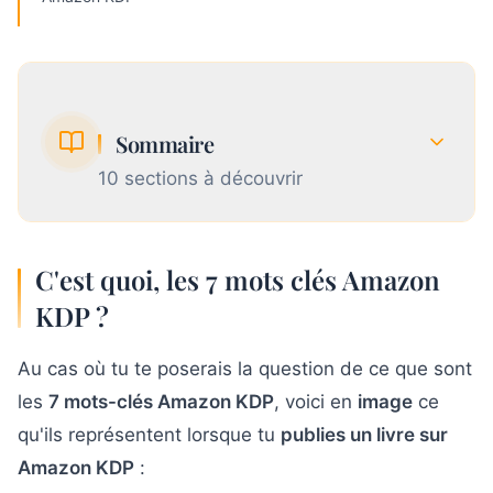
Sommaire
10
section
s
à découvrir
1
C'est quoi, les 7 mots clés Amazon KDP ?
C'est quoi, les 7 mots clés Amazon
KDP ?
L'expérience sur laquelle se base cet
2
article
Au cas où tu te poserais la question de ce que sont
les
7 mots-clés Amazon KDP
, voici en
image
ce
1. Insère 1 à 3 expressions de mots-clés
3
qu'ils représentent lorsque tu
publies un livre sur
Amazon KDP
Amazon KDP
:
2. Utilise 1 ou 2 emplacements pour