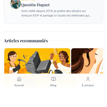
Quentin Haguet
Auto-édité depuis 2019, je publie des ebooks sur
Amazon KDP et partage ici toutes les méthodes qui
m'ont permis de générer un revenu passif grâce à
l'écriture assistée par IA.
Articles recommandés
Accueil
Blog
À propos
KDP Select : mon avis tranché sur la
5 outils indispensabl
question
KDP