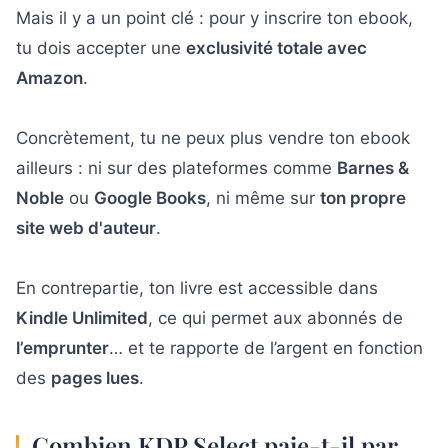
Mais il y a un point clé : pour y inscrire ton ebook,
Alors, pourquoi aller voir ailleurs que KDP
4
tu dois accepter une
exclusivité totale avec
Select ?
Amazon
.
Décision finale : devrais-tu t'inscrire ou non
5
à Amazon KDP Select ?
Concrètement, tu ne peux plus vendre ton ebook
ailleurs : ni sur des plateformes comme
Barnes &
Noble
ou
Google Books
, ni même sur
ton propre
site web d'auteur
.
En contrepartie, ton livre est accessible dans
Kindle Unlimited
, ce qui permet aux abonnés de
l’emprunter
… et te rapporte de l’argent en fonction
des
pages lues
.
Combien KDP Select paie-t-il par