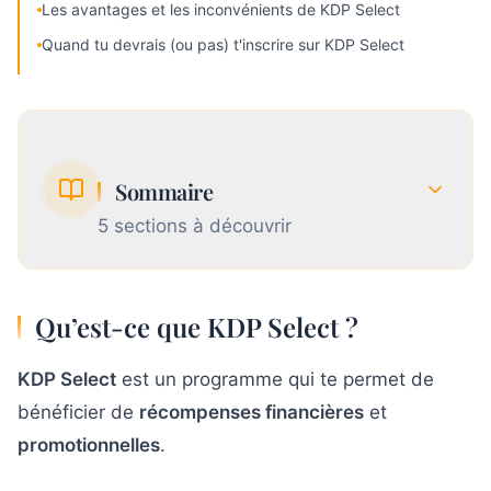
Les avantages et les inconvénients de KDP Select
Quand tu devrais (ou pas) t'inscrire sur KDP Select
Sommaire
5
section
s
à découvrir
1
Qu’est-ce que KDP Select ?
Qu’est-ce que KDP Select ?
KDP Select
Combien KDP Select paie-t-il par page lue
est un programme qui te permet de
2
?
bénéficier de
récompenses financières
et
promotionnelles
.
3
Les inconvénients de KDP Select