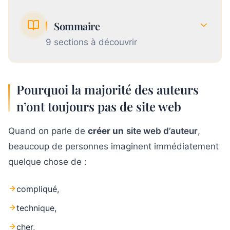
Sommaire
9
section
s
à découvrir
Pourquoi la majorité des auteurs n’ont
Pourquoi la majorité des auteurs
1
toujours pas de site web
n’ont toujours pas de site web
Ce qu’un bon site web d’auteur peut
2
Quand on parle de
créer un
site web d’auteur
,
réellement t’apporter
beaucoup de personnes imaginent immédiatement
Étape 1 : Choisir un nom de domaine
quelque chose de :
3
crédible en moins de 5 minutes
compliqué,
Étape 2 : Génére ton site web d'auteur
4
complet grâce à l’IA
technique,
cher,