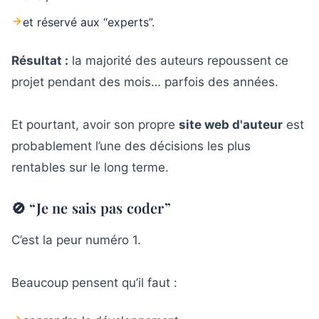
Étape 3 : Les 5 pages indispensables d’un
5
site web d’auteur rentable
et réservé aux “experts”.
Étape 4 : Transformer ton site web
Résultat :
6
la majorité des auteurs repoussent ce
d'auteur en machine à capturer des emails
projet pendant des mois… parfois des années.
Étape 5 : Attirer des visiteurs gratuitement
7
avec Google
Et pourtant, avoir son propre
site web d'auteur
est
probablement l’une des décisions les plus
Combien coûte réellement un site web
8
rentables sur le long terme.
d’auteur aujourd’hui ?
🚫 “Je ne sais pas coder”
9
Et maintenant ?
C’est la peur numéro 1.
Beaucoup pensent qu’il faut :