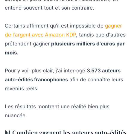
entend souvent tout et son contraire.
Quels facteurs influencent les revenus d'un
3
auteur auto-édité ?
Certains affirment qu'il est impossible de
gagner
de l'argent avec Amazon KDP
, tandis que d'autres
4
Peut-on vivre de l'autoédition aujourd'hui ?
prétendent gagner
plusieurs milliers d'euros par
mois.
Pour y voir plus clair, j'ai interrogé
3 573 auteurs
auto-édités francophones
afin de connaître leurs
revenus réels.
Les résultats montrent une réalité bien plus
nuancée.
📊 Combien gagnent les auteurs auto-édités