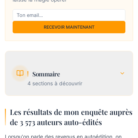
RECEVOIR MAINTENANT
Sommaire
4
section
s
à découvrir
Les résultats de mon enquête auprès de 3
Les résultats de mon enquête auprès
1
573 auteurs auto-édités
de 3 573 auteurs auto-édités
Combien rapporte réellement un livre auto-
2
Lorsqu'on parle des revenus en autoédition, on
édité ?