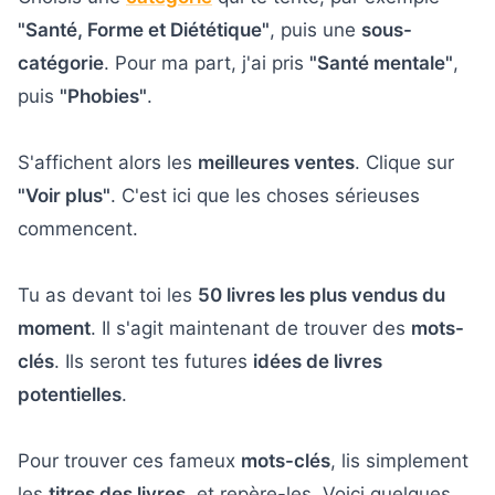
"Santé, Forme et Diététique"
, puis une
sous-
catégorie
. Pour ma part, j'ai pris
"Santé mentale"
,
puis
"Phobies"
.
S'affichent alors les
meilleures ventes
. Clique sur
"Voir plus"
. C'est ici que les choses sérieuses
commencent.
Tu as devant toi les
50 livres les plus vendus du
moment
. Il s'agit maintenant de trouver des
mots-
clés
. Ils seront tes futures
idées de livres
potentielles
.
Pour trouver ces fameux
mots-clés
, lis simplement
les
titres des livres
, et repère-les. Voici quelques