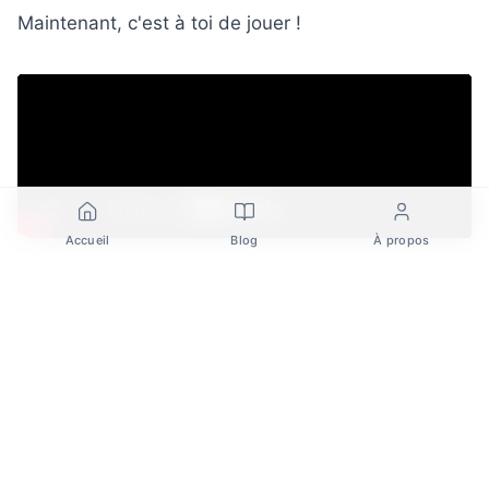
Maintenant, c'est à toi de jouer !
Accueil
Blog
À propos
FAQ
Comment trouver une niche de livre rentable sur Amazon
KDP rapidement ?
Combien de temps faut-il pour trouver une niche Amazon