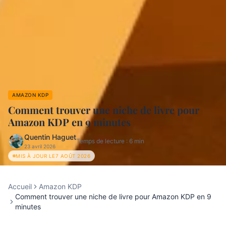
AMAZON KDP
Comment trouver une niche de livre pour
Amazon KDP en 9 minutes
Quentin Haguet
Temps de lecture :
6
min
23 avril 2026
MIS À JOUR LE
7 AOÛT 2026
Accueil
Amazon KDP
Comment trouver une niche de livre pour Amazon KDP en 9
minutes