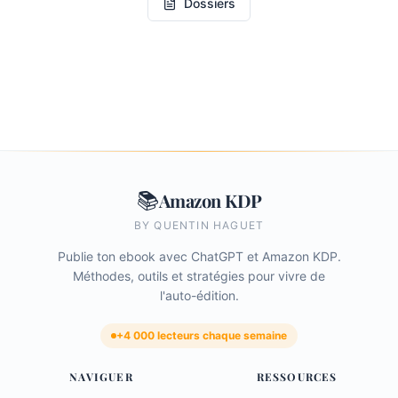
Dossiers
📚
Amazon KDP
BY QUENTIN HAGUET
Publie ton ebook avec ChatGPT et Amazon KDP.
Méthodes, outils et stratégies pour vivre de
l'auto-édition.
+4 000 lecteurs chaque semaine
NAVIGUER
RESSOURCES