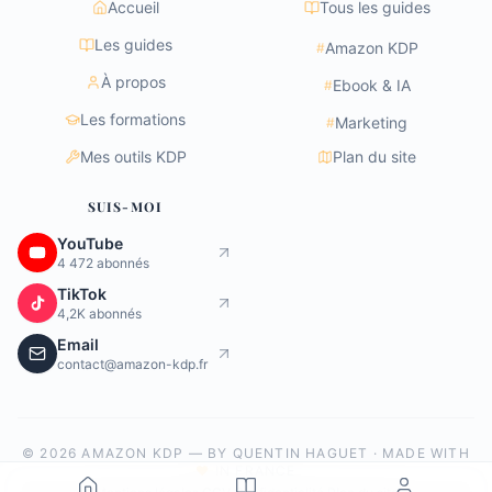
Accueil
Tous les guides
Les guides
Amazon KDP
#
À propos
Ebook & IA
#
Les formations
Marketing
#
Mes outils KDP
Plan du site
SUIS-MOI
YouTube
4 472 abonnés
TikTok
4,2K abonnés
Email
contact@amazon-kdp.fr
©
2026
AMAZON KDP — BY QUENTIN HAGUET · MADE WITH
♥
IN FRANCE