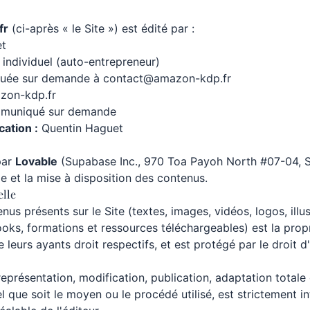
fr
(ci-après « le Site ») est édité par :
et
individuel (auto-entrepreneur)
ée sur demande à contact@amazon-kdp.fr
zon-kdp.fr
muniqué sur demande
cation :
Quentin Haguet
par
Lovable
(Supabase Inc., 970 Toa Payoh North #07-04, 
e et la mise à disposition des contenus.
elle
us présents sur le Site (textes, images, vidéos, logos, illus
books, formations et ressources téléchargeables) est la prop
leurs ayants droit respectifs, et est protégé par le droit d'
eprésentation, modification, publication, adaptation totale 
l que soit le moyen ou le procédé utilisé, est strictement in