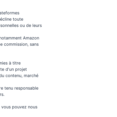
lateformes
écline toute
sonnelles ou de leurs
on (notamment Amazon
une commission, sans
ies à titre
ite d'un projet
 du contenu, marché
tre tenu responsable
rs.
e, vous pouvez nous