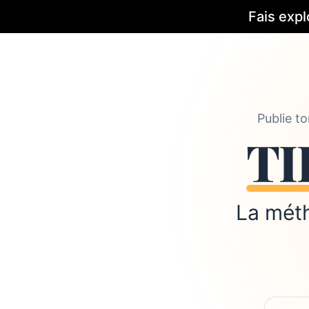
Fais expl
Publie t
TI
La mét