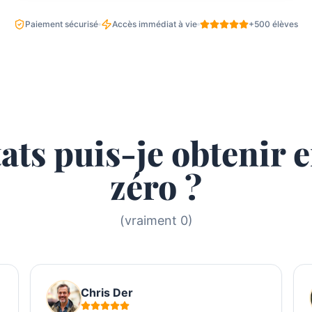
Paiement sécurisé
Accès immédiat à vie
+500 élèves
ats puis-je obtenir 
zéro ?
(vraiment 0)
Chris Der