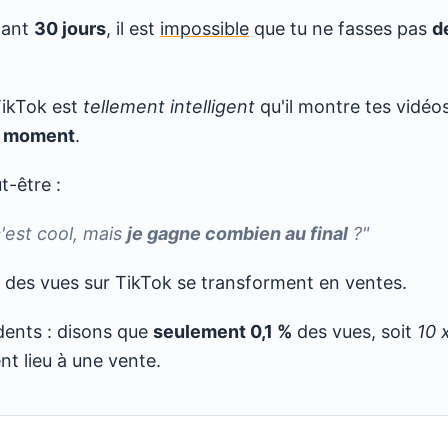
ndant
30 jours
, il est
impossible
que tu ne fasses pas
d
TikTok est
tellement intelligent
qu'il montre tes vidéo
n moment
.
ut-être :
c'est cool, mais
je gagne combien au final
?"
des vues sur TikTok se transforment en ventes.
ents : disons que
seulement 0,1 %
des vues, soit
10 
nt lieu à une vente.