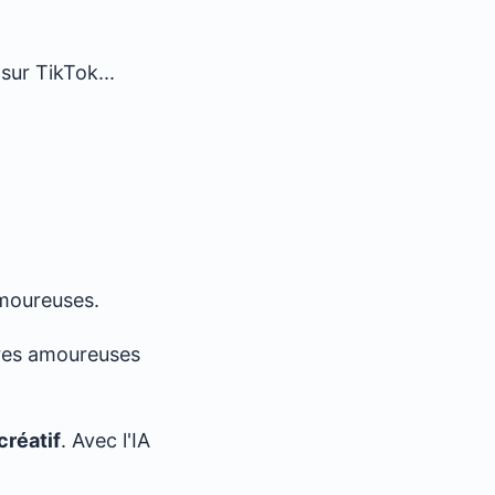
sur TikTok...
amoureuses.
ures amoureuses
créatif
. Avec l'IA