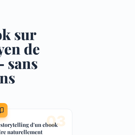
ok sur
yen de
— sans
ans
0
3
 storytelling d'un ebook
tire naturellement