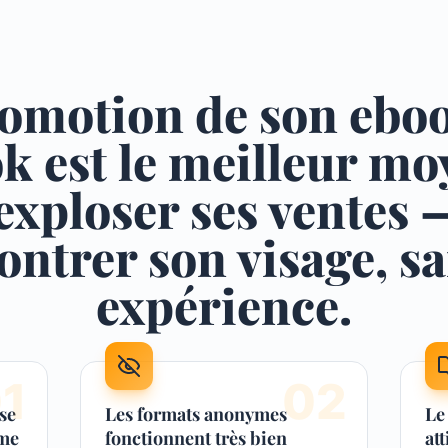
omotion de son ebo
k est le meilleur mo
 exploser ses ventes 
ntrer son visage, s
expérience.
0
1
0
2
se
Les formats anonymes
Le
ême
fonctionnent très bien
at