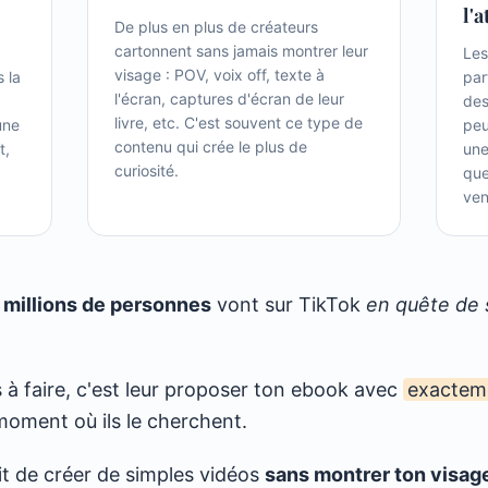
l'a
De plus en plus de créateurs
cartonnent sans jamais montrer leur
Les
visage : POV, voix off, texte à
s la
par
l'écran, captures d'écran de leur
des
livre, etc. C'est souvent ce type de
une
peu
contenu qui crée le plus de
t,
une
curiosité.
que
ven
 millions de personnes
vont sur TikTok
en quête de s
 à faire, c'est leur proposer ton ebook avec
exacteme
oment où ils le cherchent.
ffit de créer de simples vidéos
sans montrer ton visag